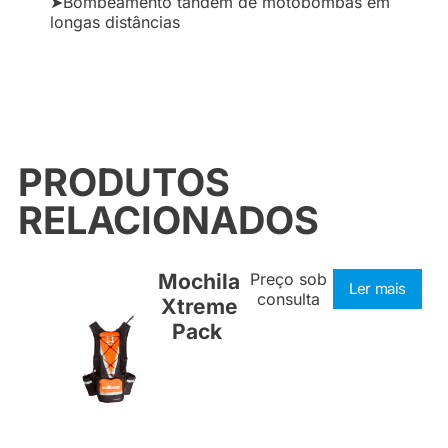
➤Bombeamento tandem de motobombas em
longas distâncias
PRODUTOS
RELACIONADOS
Mochila
Preço sob
Ler mais
consulta
Xtreme
Pack