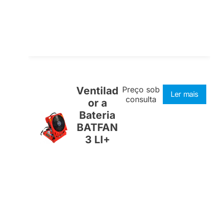
Ventilad
Preço sob
Ler mais
consulta
or a
Bateria
BATFAN
3 LI+