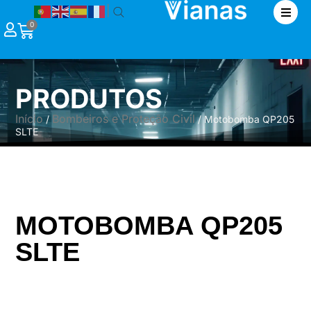
|
0
PRODUTOS
Início
Bombeiros e Proteção Civil
/
/ Motobomba QP205
SLTE
MOTOBOMBA QP205
SLTE