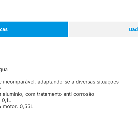
icas
Dad
gua
e incomparável, adaptando-se a diversas situações
o
alumínio, com tratamento anti corrosão
 0,1L
o motor: 0,55L