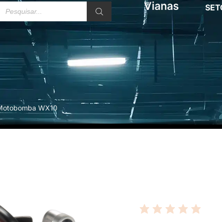
SET
Motobomba WX10