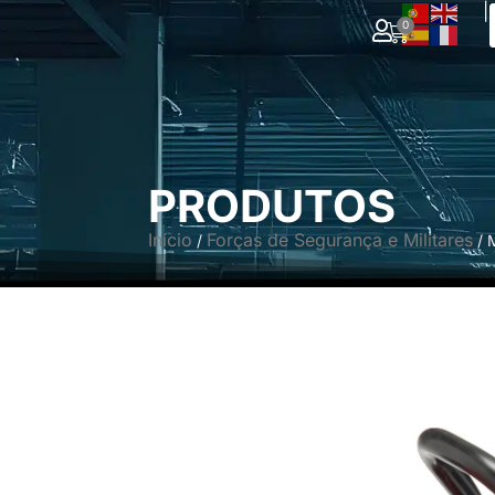
|
0
PRODUTOS
Início
Forças de Segurança e Militares
/
/ 