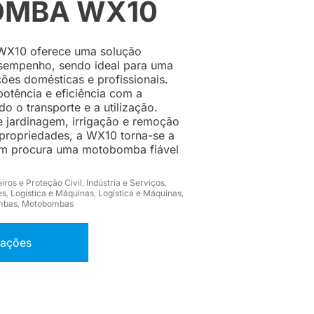
MBA WX10
X10 oferece uma solução
sempenho, sendo ideal para uma
ões domésticas e profissionais.
otência e eficiência com a
ndo o transporte e a utilização.
de jardinagem, irrigação e remoção
propriedades, a WX10 torna-se a
em procura uma motobomba fiável
ros e Proteção Civil
Indústria e Serviços
,
,
es
Logística e Máquinas
Logística e Máquinas
,
,
,
mbas
Motobombas
,
mações