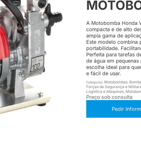
MOTOBO
A Motobomba Honda W
compacta e de alto de
ampla gama de aplicaç
Este modelo combina p
portabilidade. Facilita
Perfeita para tarefas 
de água em pequenas 
escolha ideal para qu
e fácil de usar.
Motobombas
Bombei
Categorias:
,
Forças de Segurança e Militar
Logística e Máquinas
Motobo
,
Preço sob consulta
Pedir Infor