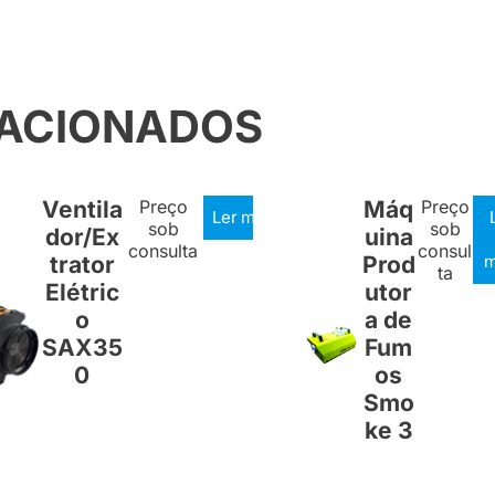
LACIONADOS
Ventila
Preço
Máq
Preço
Ler mais
sob
sob
dor/Ex
uina
consulta
consul
trator
Prod
m
ta
Elétric
utor
o
a de
SAX35
Fum
0
os
Smo
ke 3