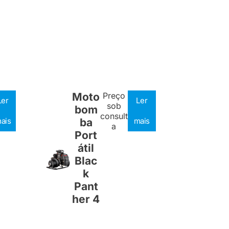
Moto
Preço
Ler
Ler
sob
bom
consult
ais
ba
mais
a
Port
átil
Blac
k
Pant
her 4