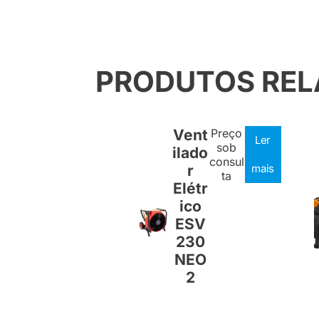
PRODUTOS RE
Vent
Preço
Ler
sob
ilado
consul
r
mais
ta
Elétr
ico
ESV
230
NEO
2