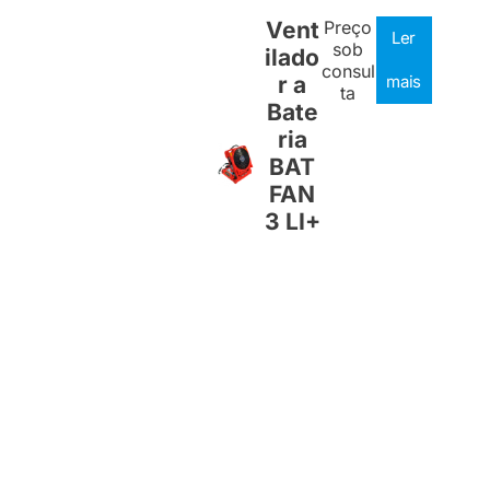
Vent
Preço
Ler
sob
ilado
consul
r a
mais
ta
Bate
ria
BAT
FAN
3 LI+