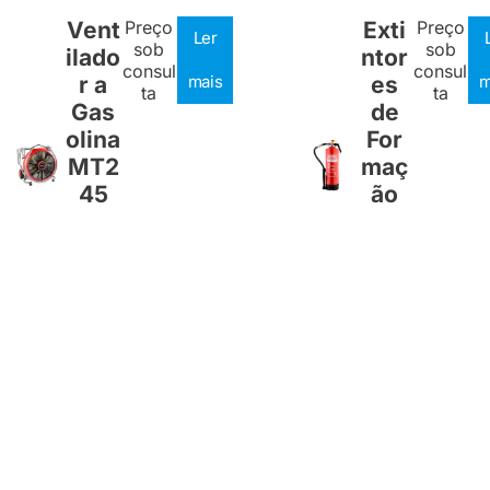
Vent
Preço
Exti
Preço
Ler
sob
sob
ilado
ntor
consul
consul
r a
mais
es
m
ta
ta
Gas
de
olina
For
MT2
maç
45
ão