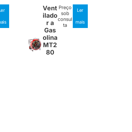
Vent
Preço
Ler
Ler
sob
ilado
consul
ais
r a
mais
ta
Gas
olina
MT2
80