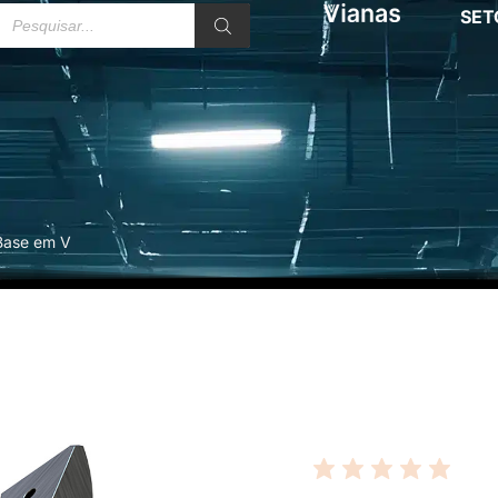
SET
 Base em V