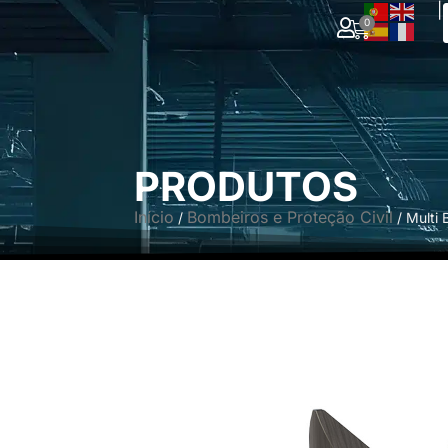
|
0
PRODUTOS
Início
Bombeiros e Proteção Civil
/
/ Multi