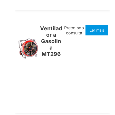
Ventilad
Preço sob
Ler mais
consulta
or a
Gasolin
a
MT296