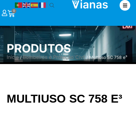
|
0
PRODUTOS
Início
Bombeiros e Proteção Civil
/
/ Multiuso SC 758 e³
MULTIUSO SC 758 E³