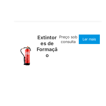
Extintor
Preço sob
Ler mais
consulta
es de
Formaçã
o