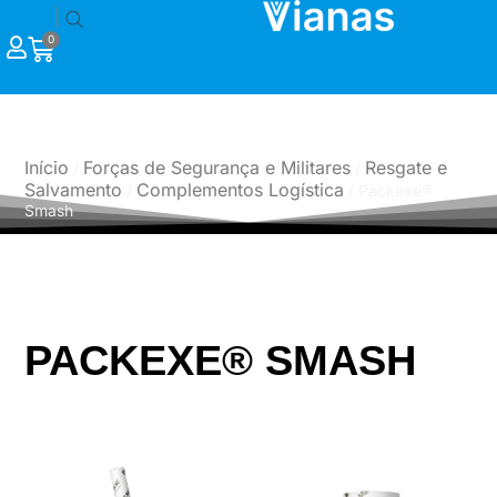
|
0
PRODUTOS
Início
Forças de Segurança e Militares
Resgate e
/
/
Salvamento
Complementos Logística
/
/ Packexe®
Smash
PACKEXE® SMASH