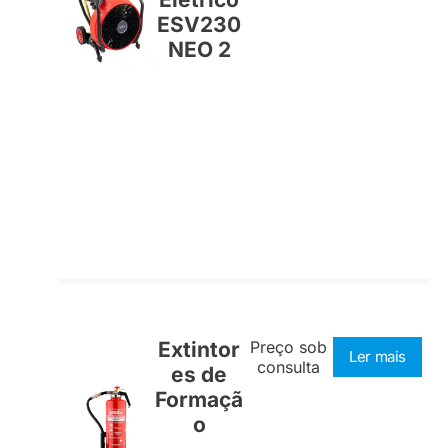
ESV230
NEO 2
Extintor
Preço sob
Ler mais
consulta
es de
Formaçã
o