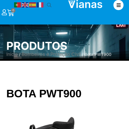
|
0
PRODUTOS
Início
Bombeiros e Proteção Civil
/
/ Bota PWT900
BOTA PWT900