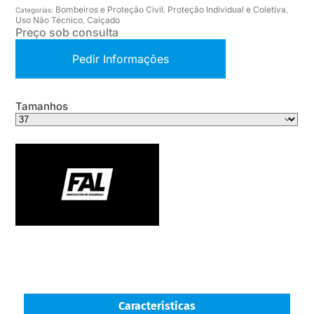
Bombeiros e Proteção Civil
Proteção Individual e Coletiva
Categorias:
,
,
Uso Não Técnico
Calçado
,
Preço sob consulta
Pedir Informações
Tamanhos
Características