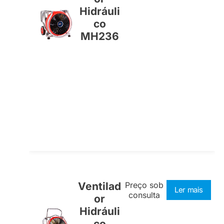
Hidráuli
co
MH236
Ventilad
Preço sob
Ler mais
consulta
or
Hidráuli
co