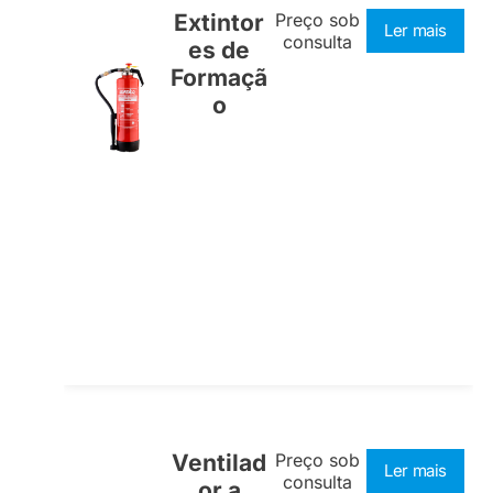
Extintor
Preço sob
Ler mais
consulta
es de
Formaçã
o
Ventilad
Preço sob
Ler mais
consulta
or a