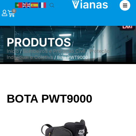
|
0
PRODUTOS
Início
Bombeiros e Proteção Civil
Proteção
/
/
Individual e Coletiva
/ Bota PWT9000
BOTA PWT9000