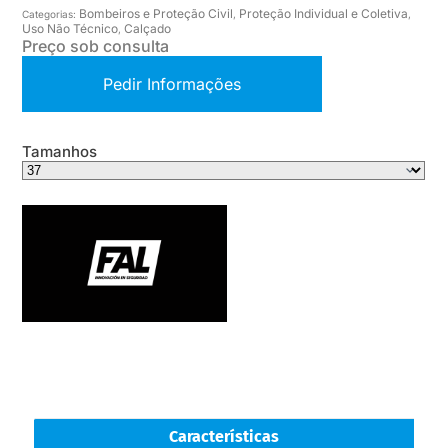
Bombeiros e Proteção Civil
Proteção Individual e Coletiva
Categorias:
,
,
Uso Não Técnico
Calçado
,
Preço sob consulta
Pedir Informações
Tamanhos
Características