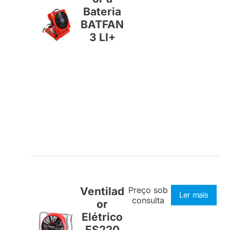
Bateria
BATFAN
3 LI+
Ventilad
Preço sob
Ler mais
consulta
or
Elétrico
ES220