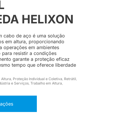
L
EDA HELIXON
m cabo de aço é uma solução
os em altura, proporcionando
a operações em ambientes
 para resistir a condições
mento garante a proteção eficaz
mesmo tempo que oferece liberdade
 Altura
Proteção Individual e Coletiva
Retrátil
,
,
,
dústria e Serviços
Trabalho em Altura
,
,
mações