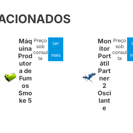
LACIONADOS
Máq
Preço
Mon
Preço
Ler
sob
sob
uina
itor
consul
consul
Prod
mais
Port
m
ta
ta
utor
átil
a de
Part
Fum
ner
os
2
Smo
Osci
ke 5
lant
e