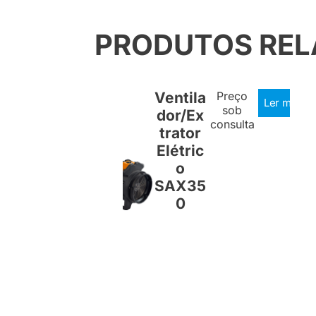
PRODUTOS RE
Ventila
Preço
Ler mais
sob
dor/Ex
consulta
trator
Elétric
o
SAX35
0