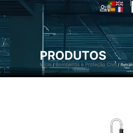
|
0
PRODUTOS
Início
Bombeiros e Proteção Civil
/
/ Retrá