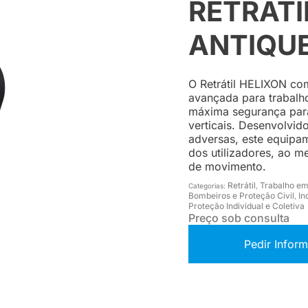
RETRÁTI
ANTIQU
O Retrátil HELIXON co
avançada para trabalh
máxima segurança par
verticais. Desenvolvido
adversas, este equipa
dos utilizadores, ao 
de movimento.
Retrátil
Trabalho em
Categorias:
,
Bombeiros e Proteção Civil
In
,
Proteção Individual e Coletiva
Preço sob consulta
Pedir Infor