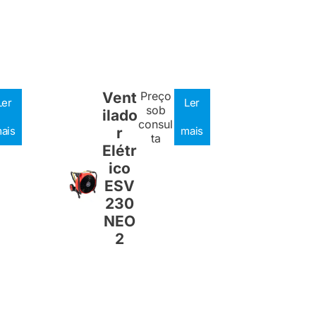
Vent
Preço
Ler
Ler
sob
ilado
consul
ais
r
mais
ta
Elétr
ico
ESV
230
NEO
2