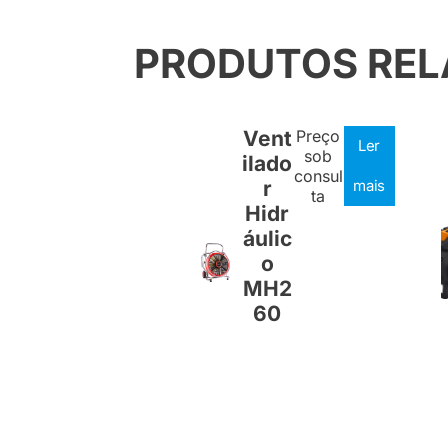
PRODUTOS RE
Vent
Preço
Ler
sob
ilado
consul
r
mais
ta
Hidr
áulic
o
MH2
60