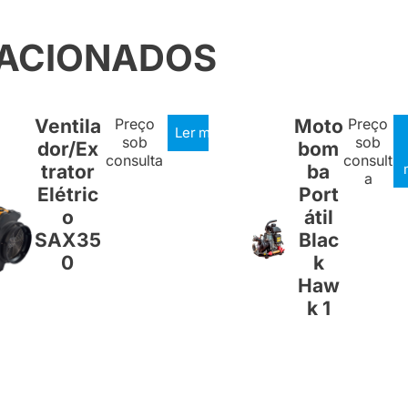
LACIONADOS
Ventila
Preço
Moto
Preço
Ler mais
sob
sob
dor/Ex
bom
consulta
consult
trator
ba
a
Elétric
Port
o
átil
SAX35
Blac
0
k
Haw
k 1