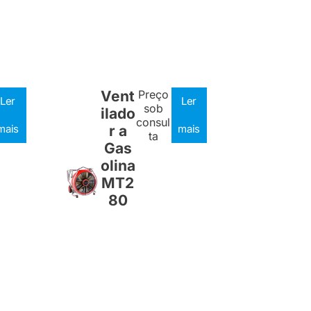
Vent
Preço
Ler
Ler
sob
ilado
consul
mais
r a
mais
ta
Gas
olina
MT2
80