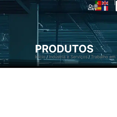
|
0
PRODUTOS
Início
Indústria e Serviços
Trabalho em 
/
/