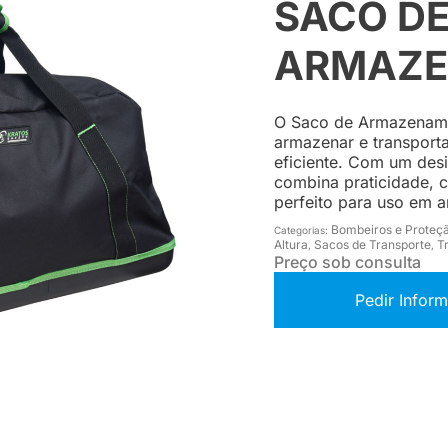
SACO D
ARMAZ
O Saco de Armazenamen
armazenar e transporta
eficiente. Com um desi
combina praticidade, c
perfeito para uso em a
Bombeiros e Proteçã
Categorias:
Altura
Sacos de Transporte
T
,
,
Preço sob consulta
Pedir Infor