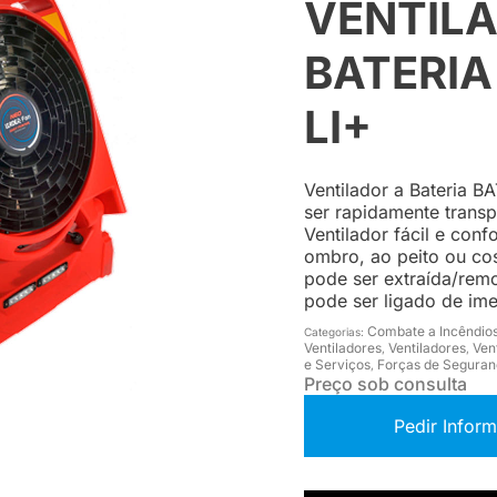
VENTIL
BATERIA
LI+
Ventilador a Bateria B
ser rapidamente transp
Ventilador fácil e conf
ombro, ao peito ou cost
pode ser extraída/rem
pode ser ligado de ime
Combate a Incêndio
Categorias:
Ventiladores
Ventiladores
Ven
,
,
e Serviços
Forças de Seguranç
,
Preço sob consulta
Pedir Infor