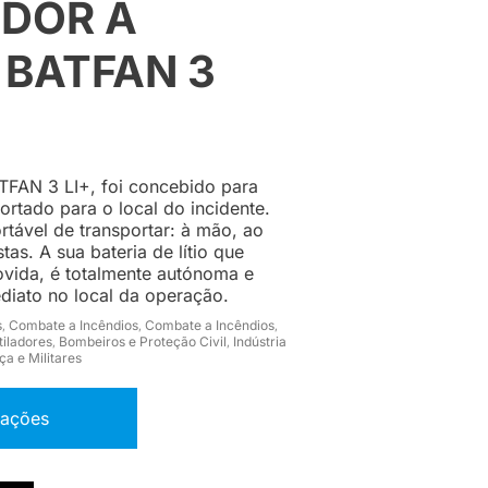
ADOR A
 BATFAN 3
ATFAN 3 LI+, foi concebido para
ortado para o local do incidente.
ortável de transportar: à mão, ao
as. A sua bateria de lítio que
ovida, é totalmente autónoma e
diato no local da operação.
s
Combate a Incêndios
Combate a Incêndios
,
,
,
tiladores
Bombeiros e Proteção Civil
Indústria
,
,
a e Militares
mações