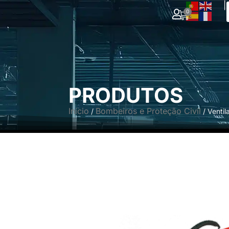
|
0
PRODUTOS
Início
Bombeiros e Proteção Civil
/
/ Ventil