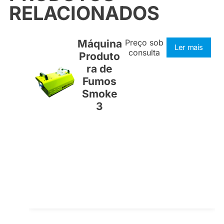
RELACIONADOS
Máquina
Preço sob
Ler mais
consulta
Produto
ra de
Fumos
Smoke
3