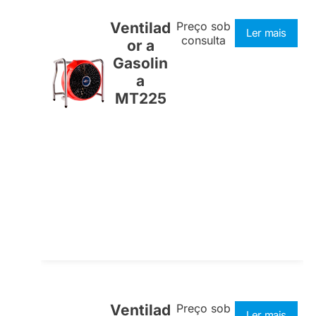
Ventilad
Preço sob
Ler mais
consulta
or a
Gasolin
a
MT225
Ventilad
Preço sob
Ler mais