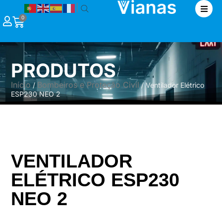
|
0
PRODUTOS
Início
Bombeiros e Proteção Civil
/
/ Ventilador Elétrico
ESP230 NEO 2
VENTILADOR
ELÉTRICO ESP230
NEO 2