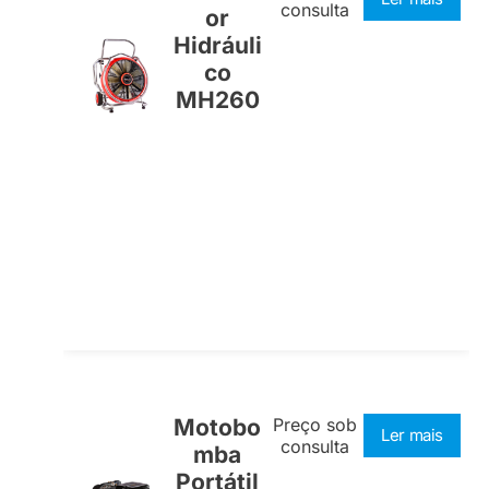
consulta
or
Hidráuli
co
MH260
Motobo
Preço sob
Ler mais
consulta
mba
Portátil