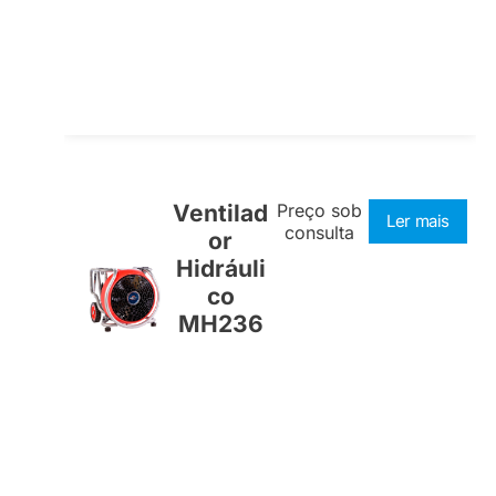
Ventilad
Preço sob
Ler mais
consulta
or
Hidráuli
co
MH236