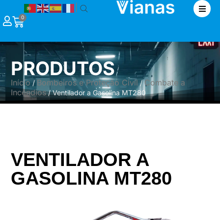
|
0
PRODUTOS
Início
Bombeiros e Proteção Civil
Combate a
/
/
Incêndios
/ Ventilador a Gasolina MT280
VENTILADOR A
GASOLINA MT280