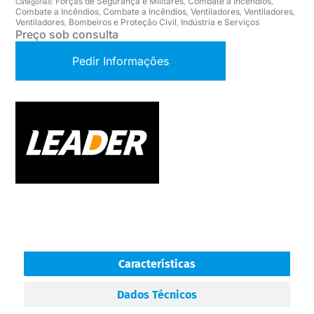
Forças de Segurança e Militares
Combate a Incêndios
Categorias:
,
,
Combate a Incêndios
Combate a Incêndios
Ventiladores
Ventiladores
,
,
,
,
Ventiladores
Bombeiros e Proteção Civil
Indústria e Serviços
,
,
Preço sob consulta
Pedir Informações
Características
Dados Técnicos