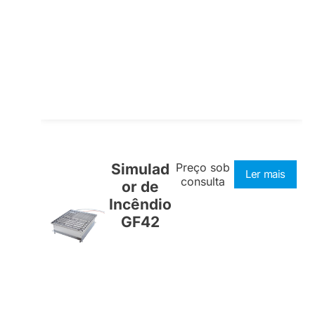
Simulad
Preço sob
Ler mais
consulta
or de
Incêndio
GF42