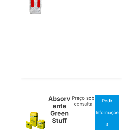
Absorv
Preço sob
Pedir
consulta
ente
Green
Informaçõe
Stuff
s