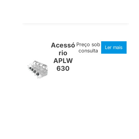
Acessó
Preço sob
Ler mais
consulta
rio
APLW
630