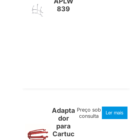
APLW
839
Adapta
Preço sob
Ler mais
consulta
dor
para
Cartuc