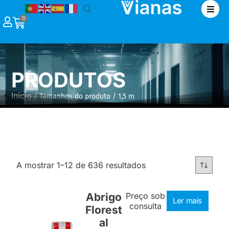
|
0
PRODUTOS
Início
/ Tamanhos do produto / 1,5 m
A mostrar 1–12 de 636 resultados
Abrigo
Preço sob
Ler mais
consulta
Florest
al