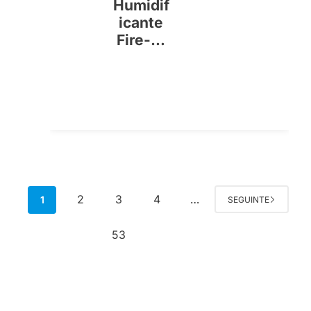
Humidif
icante
Fire-...
2
3
4
1
…
SEGUINTE
53