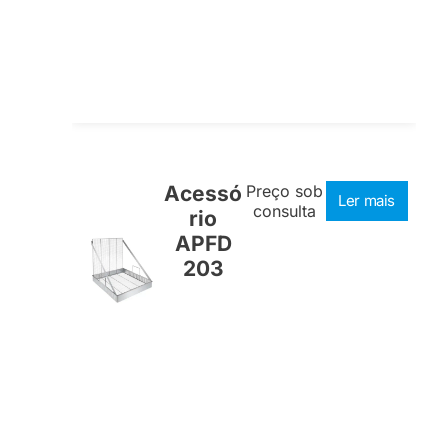
Acessó
Preço sob
Ler mais
consulta
rio
APFD
203