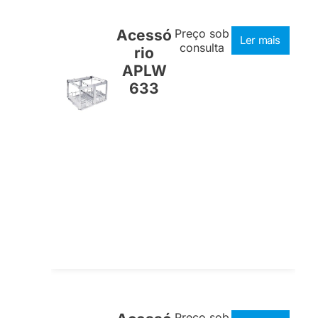
Acessó
Preço sob
Ler mais
consulta
rio
APLW
633
Preço sob