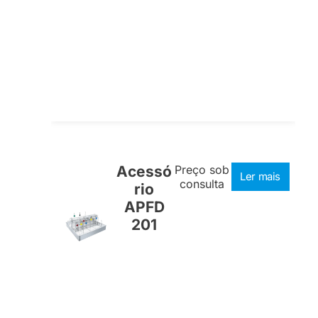
Acessó
Preço sob
Ler mais
consulta
rio
APFD
201