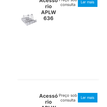
Acessó
Ler mais
consulta
rio
APLW
636
Acessó
Preço sob
Ler mais
consulta
rio