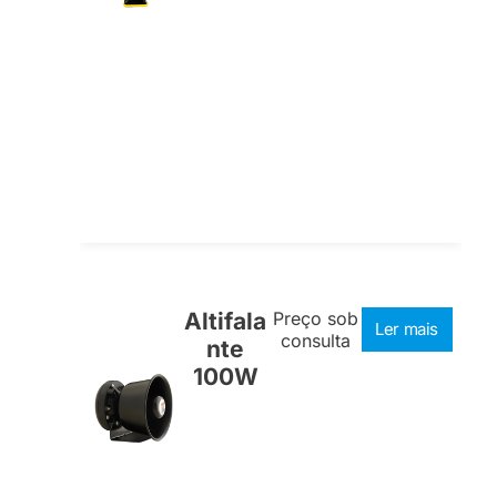
Altifala
Preço sob
Ler mais
consulta
nte
100W