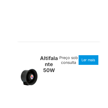
Altifala
Preço sob
Ler mais
consulta
nte
50W