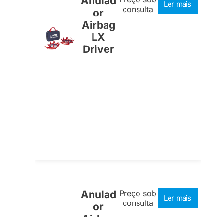
Anulad
Ler mais
consulta
or
Airbag
LX
Driver
Anulad
Preço sob
Ler mais
consulta
or