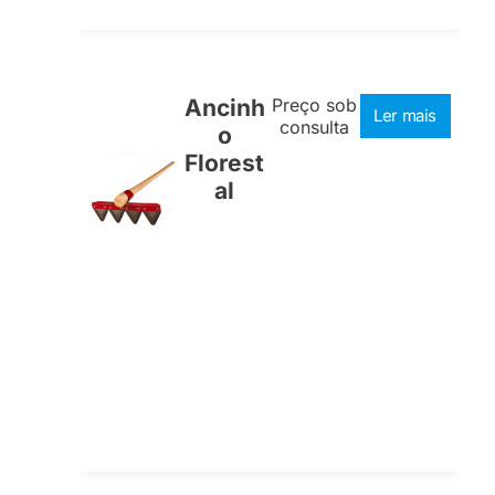
Ancinh
Preço sob
Ler mais
consulta
o
Florest
al