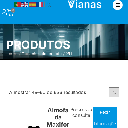
|
0
PRODUTOS
Início
/ Tamanhos do produto / 25 L
A mostrar 49–60 de 636 resultados
Almofa
Preço sob
Pedir
consulta
da
Maxifor
Informaçõe