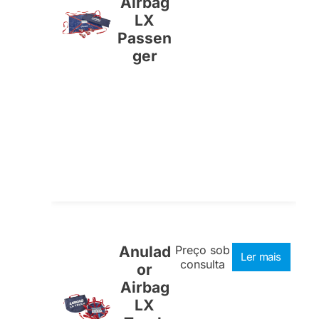
Airbag
LX
Passen
ger
Anulad
Preço sob
Ler mais
consulta
or
Airbag
LX