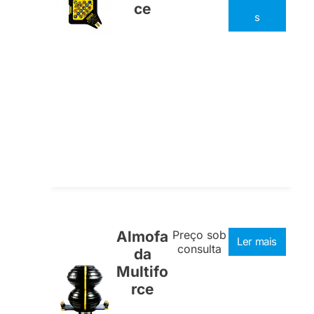
ce
s
Almofa
Preço sob
Ler mais
consulta
da
Multifo
rce