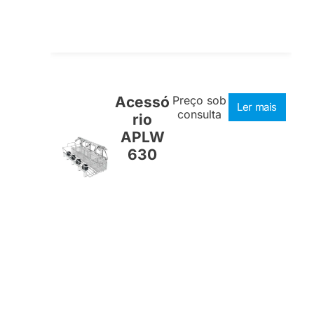
Acessó
Preço sob
Ler mais
consulta
rio
APLW
630