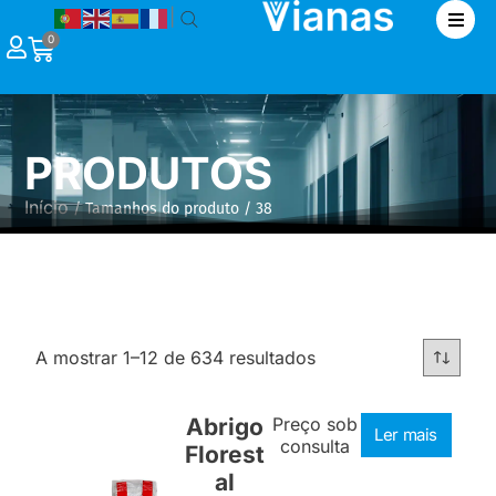
|
0
PRODUTOS
Início
/ Tamanhos do produto / 38
A mostrar 1–12 de 634 resultados
Abrigo
Preço sob
Ler mais
consulta
Florest
al