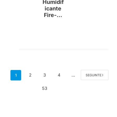
Humidif
icante
Fire-...
2
3
4
1
…
SEGUINTE
53