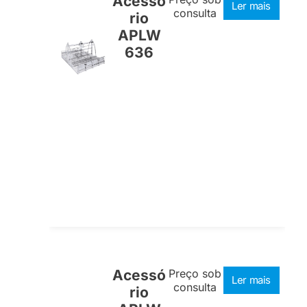
Acessó
Ler mais
consulta
rio
APLW
636
Acessó
Preço sob
Ler mais
consulta
rio