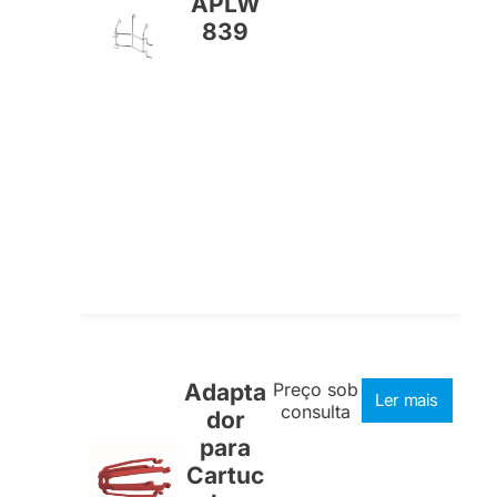
APLW
839
Adapta
Preço sob
Ler mais
consulta
dor
para
Cartuc