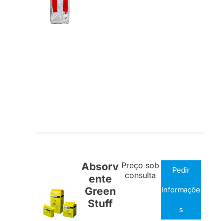
Absorv
Preço sob
Pedir
consulta
ente
Green
Informaçõe
Stuff
s