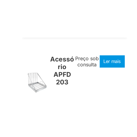
Acessó
Preço sob
Ler mais
consulta
rio
APFD
203