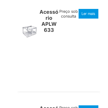
Acessó
Preço sob
Ler mais
consulta
rio
APLW
633
Preço sob