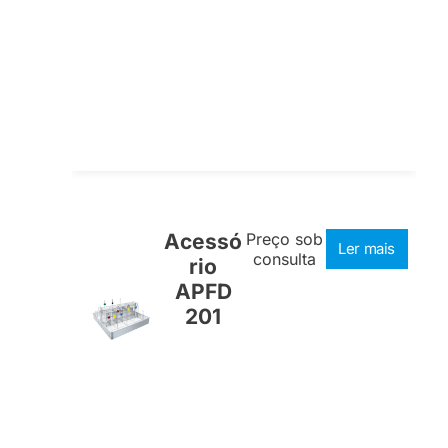
Acessó
Preço sob
Ler mais
consulta
rio
APFD
201