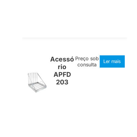
Acessó
Preço sob
Ler mais
consulta
rio
APFD
203