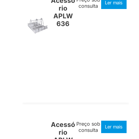
Acessó
Ler mais
consulta
rio
APLW
636
Acessó
Preço sob
Ler mais
consulta
rio