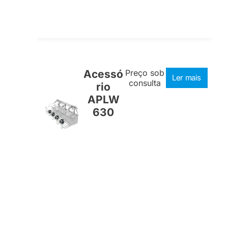
Acessó
Preço sob
Ler mais
consulta
rio
APLW
630