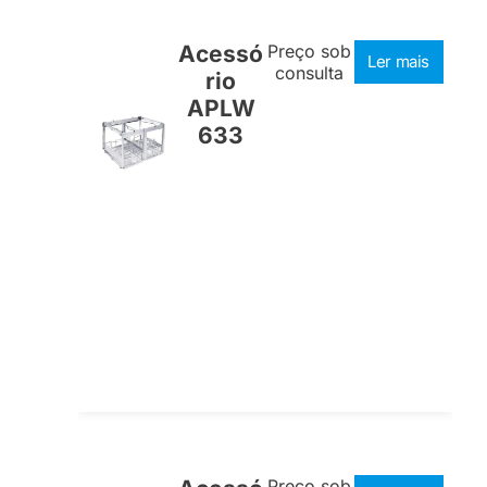
Acessó
Preço sob
Ler mais
consulta
rio
APLW
633
Preço sob