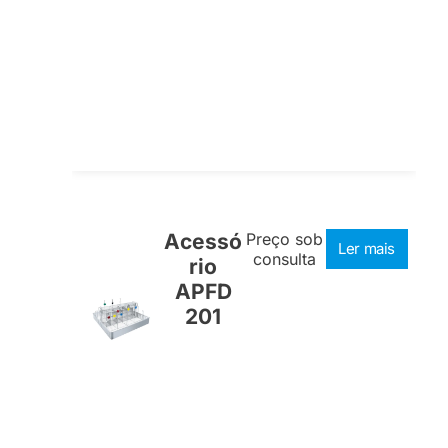
Acessó
Preço sob
Ler mais
consulta
rio
APFD
201