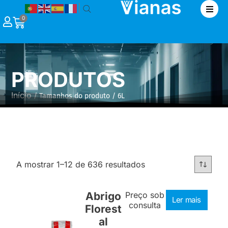
|
0
PRODUTOS
Início
/ Tamanhos do produto / 6L
A mostrar 1–12 de 636 resultados
Abrigo
Preço sob
Ler mais
consulta
Florest
al