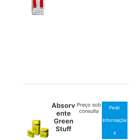
Absorv
Preço sob
Pedir
consulta
ente
Green
Informaçõe
Stuff
s