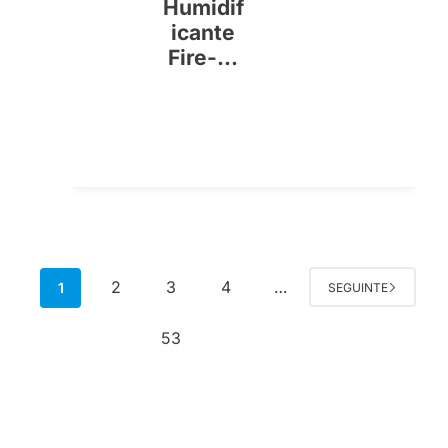
Humidif
icante
Fire-...
2
3
4
1
…
SEGUINTE
53