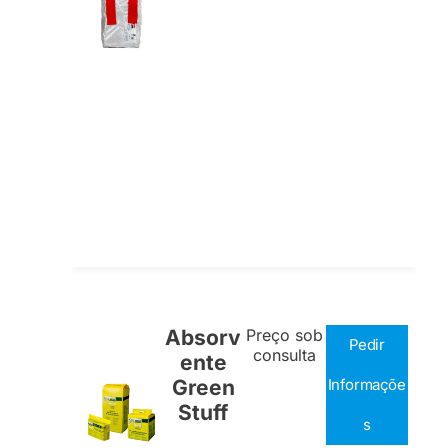
Absorv
Preço sob
Pedir
consulta
ente
Green
Informaçõe
Stuff
s