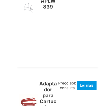
APLW
839
Adapta
Preço sob
Ler mais
consulta
dor
para
Cartuc