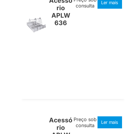
Acessó
Ler mais
consulta
rio
APLW
636
Acessó
Preço sob
Ler mais
consulta
rio