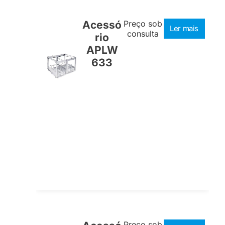
Acessó
Preço sob
Ler mais
consulta
rio
APLW
633
Preço sob