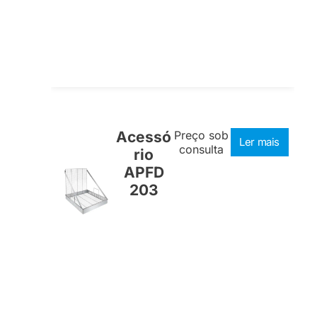
Acessó
Preço sob
Ler mais
consulta
rio
APFD
203