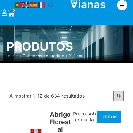
|
0
PRODUTOS
Início
/ Tamanhos do produto / 91,4 cm
A mostrar 1–12 de 634 resultados
Abrigo
Preço sob
Ler mais
consulta
Florest
al