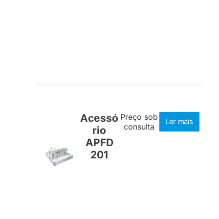
Acessó
Preço sob
Ler mais
consulta
rio
APFD
201