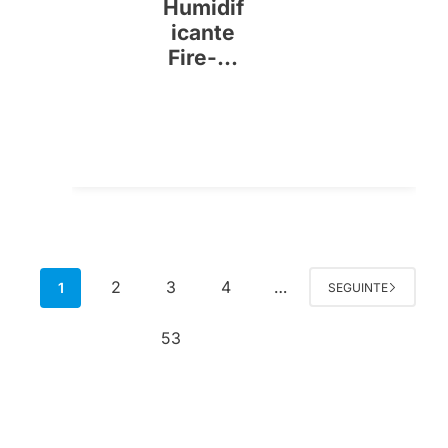
Humidif
icante
Fire-...
2
3
4
1
…
SEGUINTE
53