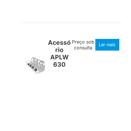
Acessó
Preço sob
Ler mais
consulta
rio
APLW
630