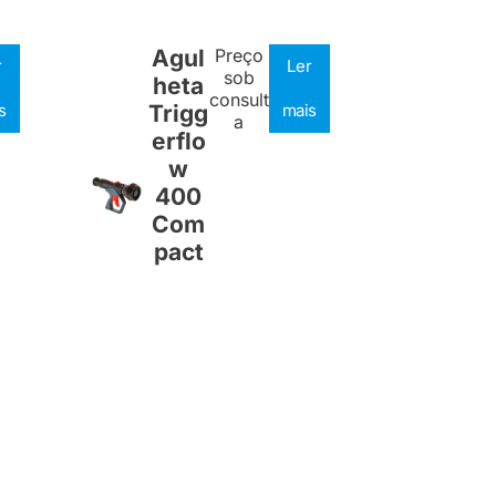
Agul
Preço
r
Ler
sob
heta
consult
s
Trigg
mais
a
erflo
w
400
Com
pact