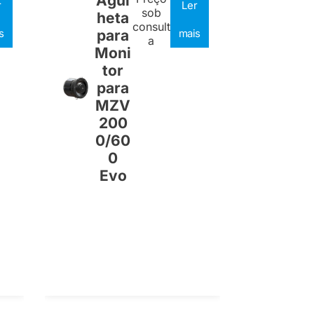
Agul
r
Ler
sob
heta
consult
s
para
mais
a
Moni
tor
para
MZV
200
0/60
0
Evo