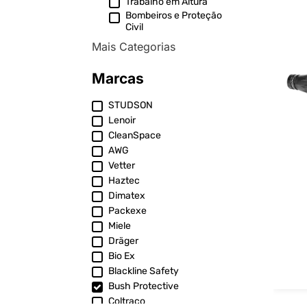
Trabalho em Altura
Bombeiros e Proteção
Civil
Mais Categorias
Marcas
STUDSON
Lenoir
CleanSpace
AWG
Vetter
Haztec
Dimatex
Packexe
Miele
Dräger
Bio Ex
Blackline Safety
Bush Protective
Coltraco