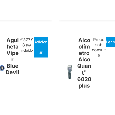
Agul
€
Alco
Preço
377.9
Adicion
Ler 
sob
8
heta
IVA
olím
consult
incluído
Vipe
ar
etro
a
r
Alco
Blue
Quan
Devil
®
t
6020
plus