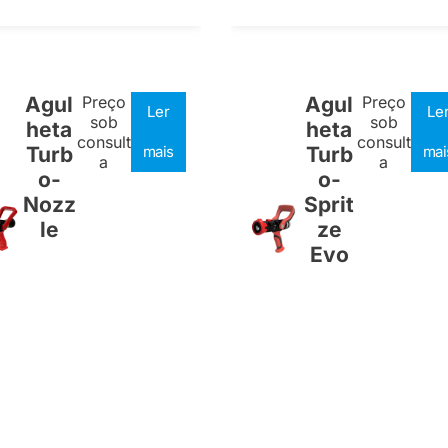
Agul
Preço
Agul
Preço
Ler
Le
sob
sob
heta
heta
consult
consult
Turb
mais
Turb
mai
a
a
o-
o-
Nozz
Sprit
le
ze
Evo