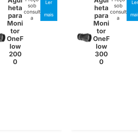
Agul
Agul
Ler
Le
sob
sob
heta
heta
consult
consult
para
mais
para
mai
a
a
Moni
Moni
tor
tor
OneF
OneF
low
low
200
300
0
0