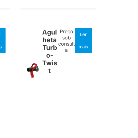
Agul
Preço
r
Ler
sob
heta
consult
s
Turb
mais
a
o-
Twis
t