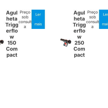
Agul
Preço
Agul
Preço
Ler
Le
sob
sob
heta
heta
consult
consult
Trigg
mais
Trigg
mai
a
a
erflo
erflo
w
w
150
250
Com
Com
pact
pact