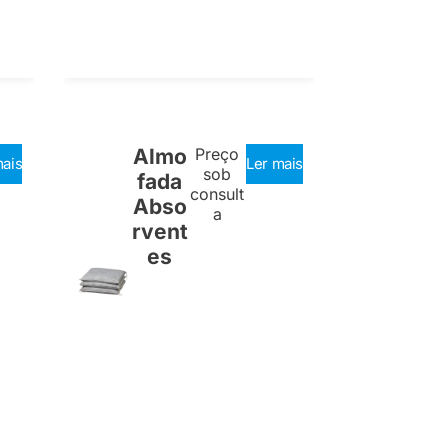
Almo
Preço
mais
Ler mais
sob
fada
consult
Abso
a
rvent
es