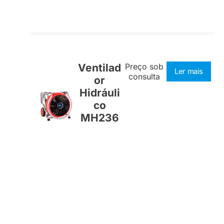
Ventilad
Preço sob
Ler mais
consulta
or
Hidráuli
co
MH236