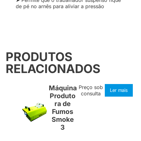
➤ Permite que o trabalhador suspenso fique
de pé no arnês para aliviar a pressão
PRODUTOS
RELACIONADOS
Máquina
Preço sob
Ler mais
consulta
Produto
ra de
Fumos
Smoke
3