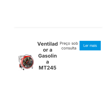
Ventilad
Preço sob
Ler mais
consulta
or a
Gasolin
a
MT245