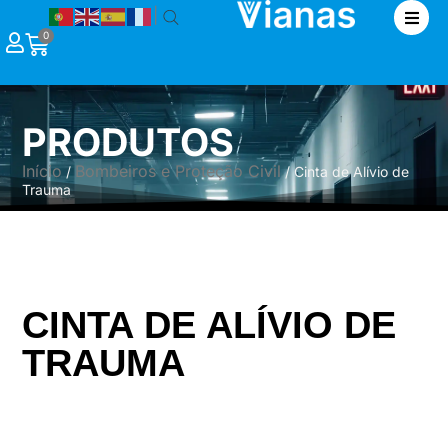
|
0
PRODUTOS
Início
Bombeiros e Proteção Civil
/
/ Cinta de Alívio de
Trauma
CINTA DE ALÍVIO DE
TRAUMA