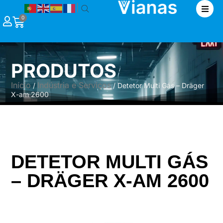
|
0
PRODUTOS
Início
Indústria e Serviços
/
/ Detetor Multi Gás – Dräger
X-am 2600
DETETOR MULTI GÁS
– DRÄGER X-AM 2600