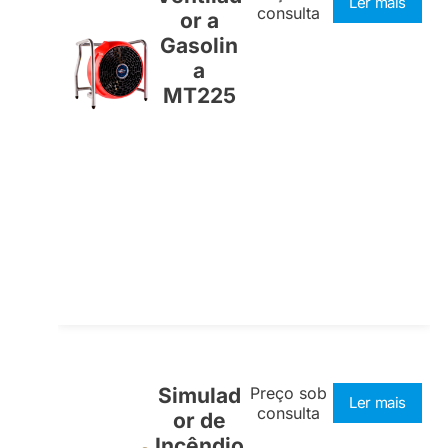
Ler mais
consulta
or a
Gasolin
a
MT225
Simulad
Preço sob
Ler mais
consulta
or de
Incêndio