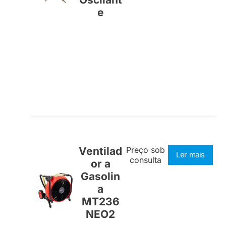
e
Ventilad
Preço sob
Ler mais
consulta
or a
Gasolin
a
MT236
NEO2