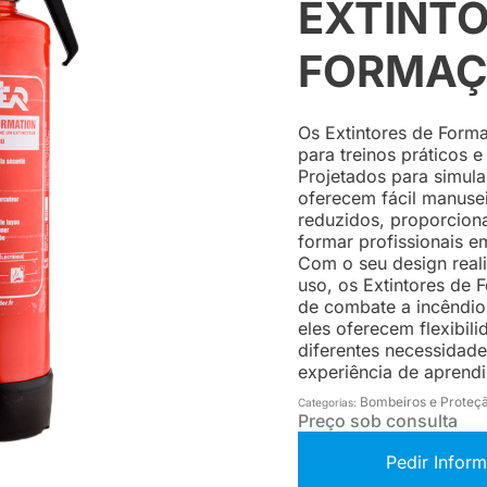
EXTINTO
FORMA
Os Extintores de Form
para treinos práticos 
Projetados para simula
oferecem fácil manusei
reduzidos, proporcion
formar profissionais e
Com o seu design reali
uso, os Extintores de
de combate a incêndios
eles oferecem flexibili
diferentes necessidad
experiência de aprend
Bombeiros e Proteçã
Categorias:
Preço sob consulta
Pedir Infor