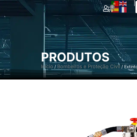
|
0
PRODUTOS
Início
Bombeiros e Proteção Civil
/
/ Extin