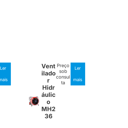
Vent
Preço
Ler
Ler
sob
ilado
consul
mais
r
mais
ta
Hidr
áulic
o
MH2
36