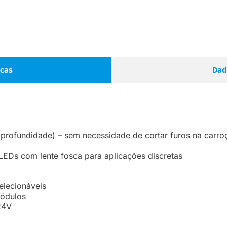
icas
Dad
 profundidade) – sem necessidade de cortar furos na carro
 LEDs com lente fosca para aplicações discretas
elecionáveis
módulos
24V