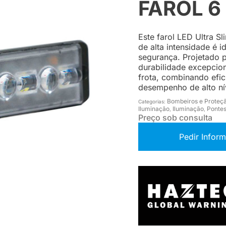
FAROL 6
Este farol LED Ultra S
de alta intensidade é 
segurança. Projetado 
durabilidade excepcio
frota, combinando efic
desempenho de alto ní
Bombeiros e Proteçã
Categorias:
Iluminação
Iluminação
Ponte
,
,
Preço sob consulta
Pedir Infor