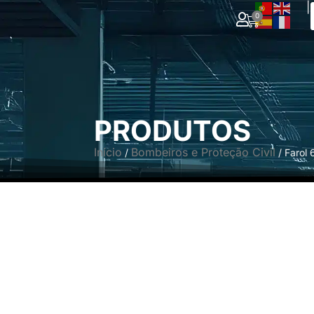
|
0
PRODUTOS
Início
Bombeiros e Proteção Civil
/
/ Farol 