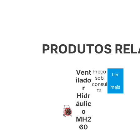
PRODUTOS RE
Vent
Preço
Ler
sob
ilado
consul
r
mais
ta
Hidr
áulic
o
MH2
60