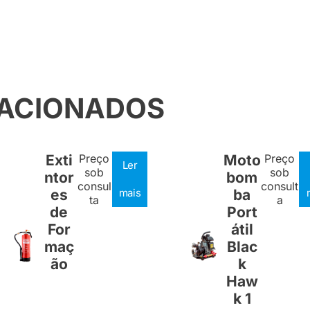
LACIONADOS
Exti
Preço
Moto
Preço
Ler
sob
sob
ntor
bom
consul
consult
es
mais
ba
ta
a
de
Port
For
átil
maç
Blac
ão
k
Haw
k 1