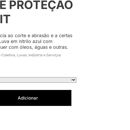
DE PROTEÇÃO
IT
ia ao corte e abrasão e a certas
Luva em nitrilo azul com
uer com óleos, águas e outras.
e Coletiva
Luvas
Indústria e Serviços
,
,
Adicionar