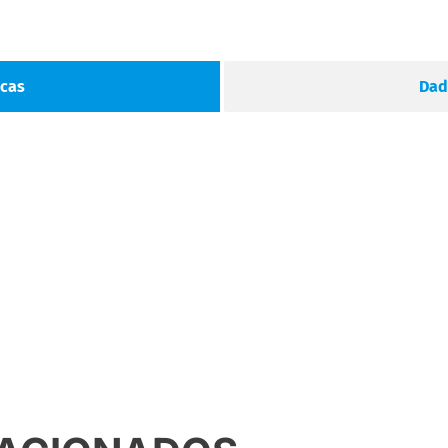
icas
Dad