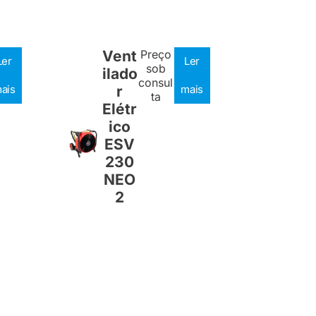
Vent
Preço
Ler
Ler
sob
ilado
consul
ais
r
mais
ta
Elétr
ico
ESV
230
NEO
2