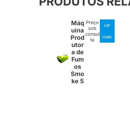
PRODUTOS RE
Máq
Preço
Ler
sob
uina
consul
Prod
mais
ta
utor
a de
Fum
os
Smo
ke 5