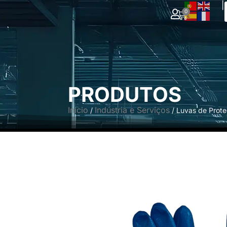
|
0
PRODUTOS
Início
Indústria e Serviços
/
/ Luvas de Proteç