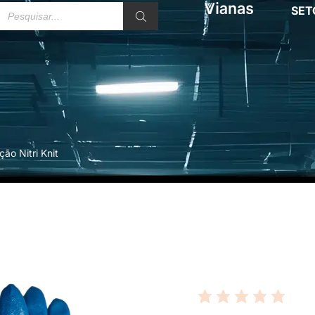
SET
ão Nitri Knit