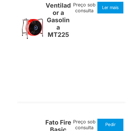
Ventilad
Preço sob
Ler mais
consulta
or a
Gasolin
a
MT225
Fato Fire
Preço sob
Pedir
consulta
Basic