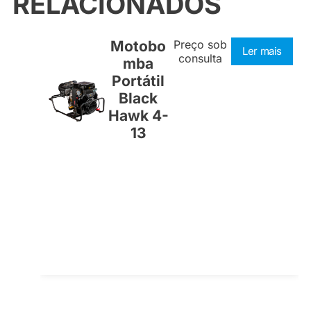
RELACIONADOS
Motobo
Preço sob
Ler mais
consulta
mba
Portátil
Black
Hawk 4-
13