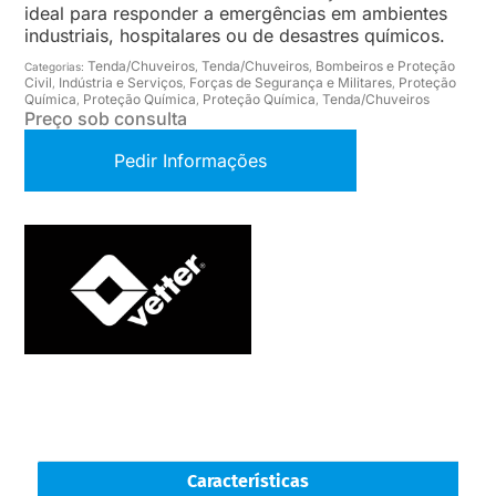
ideal para responder a emergências em ambientes
industriais, hospitalares ou de desastres químicos.
Tenda/Chuveiros
Tenda/Chuveiros
Bombeiros e Proteção
Categorias:
,
,
Civil
Indústria e Serviços
Forças de Segurança e Militares
Proteção
,
,
,
Química
Proteção Química
Proteção Química
Tenda/Chuveiros
,
,
,
Preço sob consulta
Pedir Informações
Características