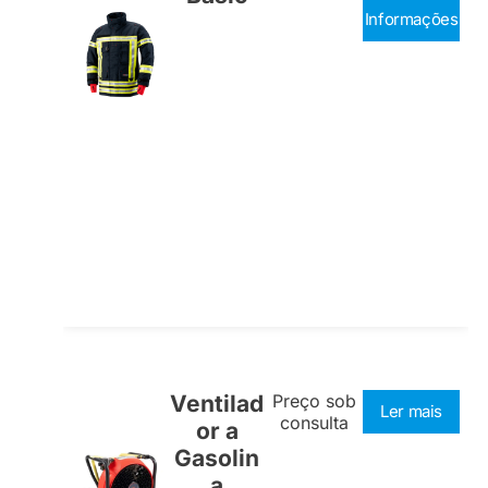
Informações
Ventilad
Preço sob
Ler mais
consulta
or a
Gasolin
a