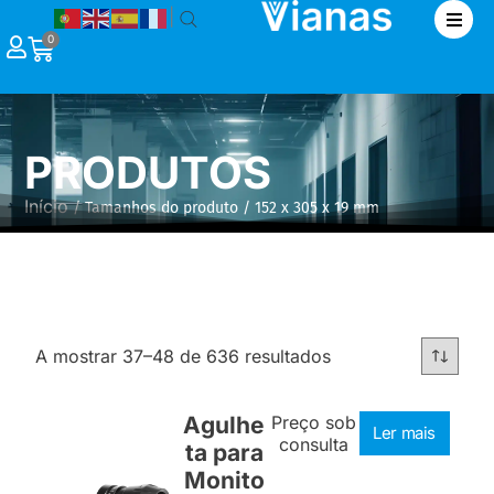
|
0
PRODUTOS
Início
/ Tamanhos do produto / 152 x 305 x 19 mm
A mostrar 37–48 de 636 resultados
Agulhe
Preço sob
Ler mais
consulta
ta para
Monito