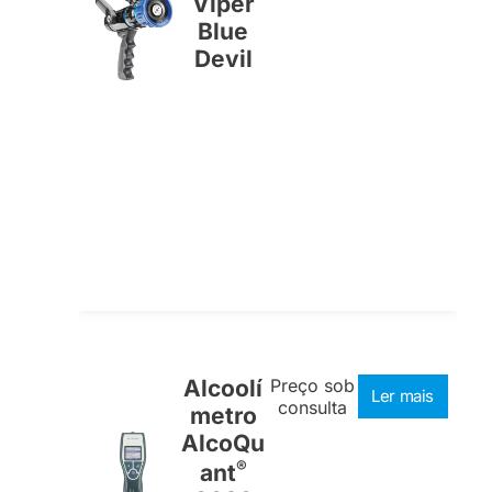
Viper
Blue
Devil
Alcoolí
Preço sob
Ler mais
consulta
metro
AlcoQu
®
ant