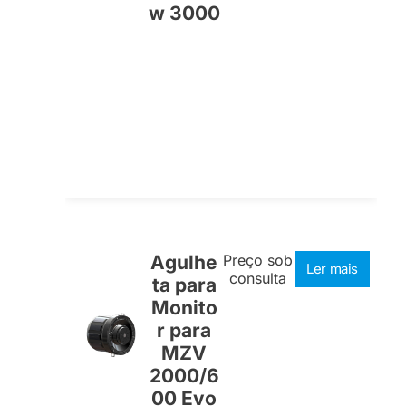
w 3000
Agulhe
Preço sob
Ler mais
consulta
ta para
Monito
r para
MZV
2000/6
00 Evo