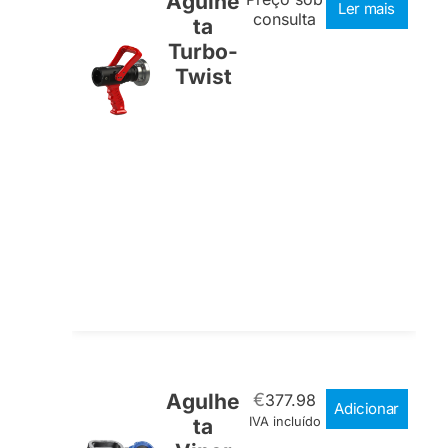
Agulhe
Ler mais
consulta
ta
Turbo-
Twist
Agulhe
€
377.98
Adicionar
ta
IVA incluído