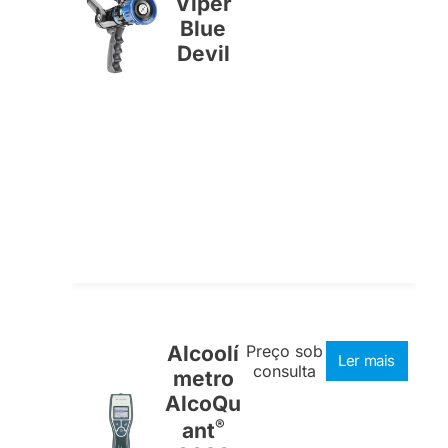
Viper
Blue
Devil
Alcoolí
Preço sob
Ler mais
consulta
metro
AlcoQu
®
ant