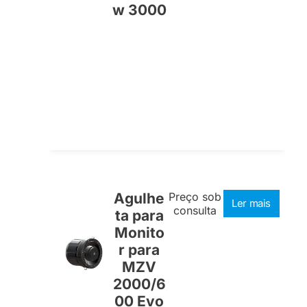
w 3000
Agulhe
Preço sob
Ler mais
consulta
ta para
Monito
r para
MZV
2000/6
00 Evo