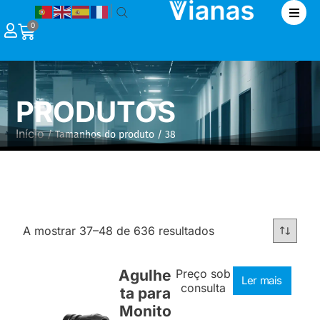
|
0
PRODUTOS
Início
/ Tamanhos do produto / 38
A mostrar 37–48 de 636 resultados
Agulhe
Preço sob
Ler mais
consulta
ta para
Monito