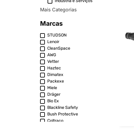
Indústria e Serviços
Mais Categorias
Marcas
STUDSON
Lenoir
CleanSpace
AWG
Vetter
Haztec
Dimatex
Packexe
Miele
Dräger
Bio Ex
Blackline Safety
Bush Protective
Coltraco
ELSPRO
Eska