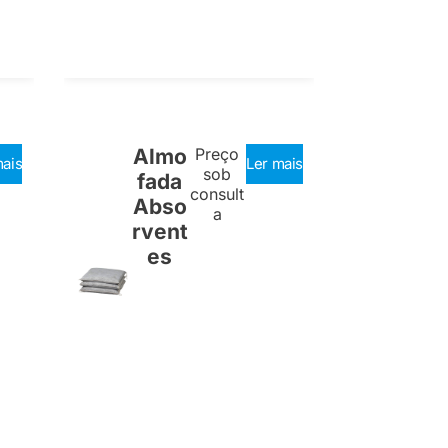
Almo
Preço
mais
Ler mais
sob
fada
consult
Abso
a
rvent
es