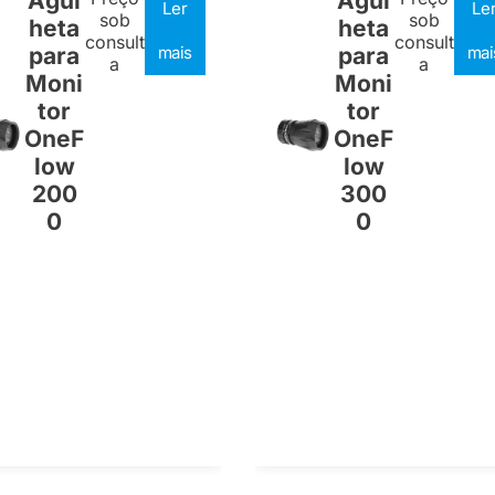
Agul
Agul
Ler
Le
sob
sob
heta
heta
consult
consult
para
mais
para
mai
a
a
Moni
Moni
tor
tor
OneF
OneF
low
low
200
300
0
0