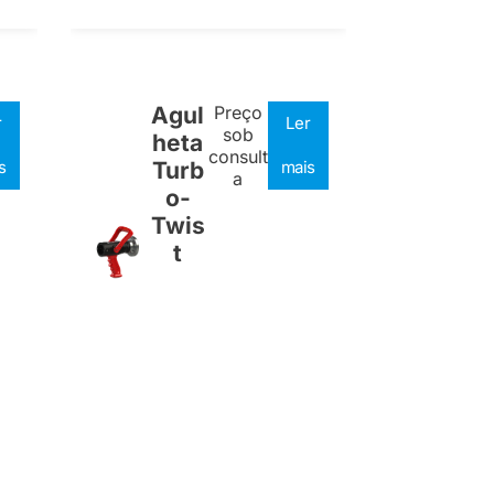
Agul
Preço
r
Ler
sob
heta
consult
s
Turb
mais
a
o-
Twis
t