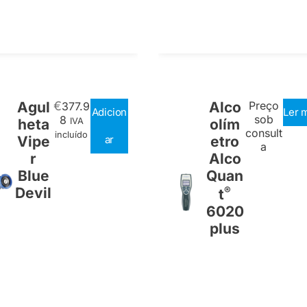
Agul
€
Alco
Preço
377.9
Adicion
Ler 
sob
8
heta
IVA
olím
consult
incluído
Vipe
ar
etro
a
r
Alco
Blue
Quan
Devil
®
t
6020
plus