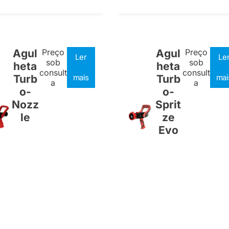
Agul
Preço
Agul
Preço
Ler
Le
sob
sob
heta
heta
consult
consult
Turb
mais
Turb
mai
a
a
o-
o-
Nozz
Sprit
le
ze
Evo