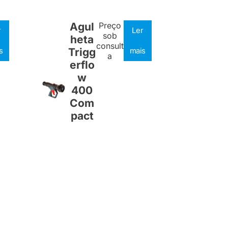
Agul
Preço
r
Ler
sob
heta
consult
s
Trigg
mais
a
erflo
w
400
Com
pact