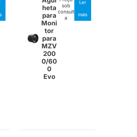
Agul
r
Ler
sob
heta
consult
s
para
mais
a
Moni
tor
para
MZV
200
0/60
0
Evo