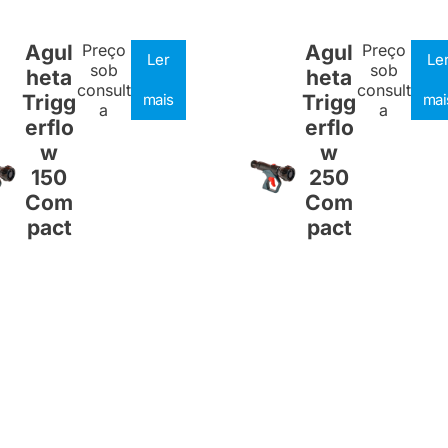
Agul
Preço
Agul
Preço
Ler
Le
sob
sob
heta
heta
consult
consult
Trigg
mais
Trigg
mai
a
a
erflo
erflo
w
w
150
250
Com
Com
pact
pact